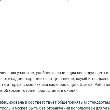
еленения участков, удобрения почвы для последующего в
 также садово-парковых зон, цветников, клумб и так дал
та и торфа в мешках или насыпью с ценой за м3. Работ
их объемов готовы предоставить скидки.
тифицирована и соответствует общепринятым стандартам
троль и может быть без ограничений использован для ув