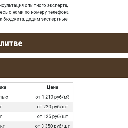
нсультация опытного эксперта,
есь с нами по номеру телефона
 и бюджета, дадим экспертные
алитве
вка
Цена
пью
от 1 210 руб/м3
г
от 220 руб/шт
г
от 125 руб/шт
кг
от 3 350 руб/шт