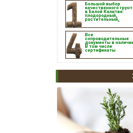
Большой выбор
качественного грунт
в Белой Калитве:
плодородный,
растительный,
универсальный,
садовый,
планировочный и т. д
Все
сопроводительные
документы в наличии
В том числе
сертификаты
качества продукции.