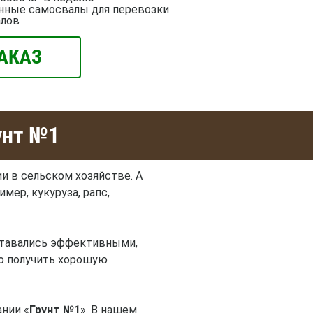
нные самосвалы для перевозки
алов
АКАЗ
унт №1
и в сельском хозяйстве. А
мер, кукуруза, рапс,
оставались эффективными,
но получить хорошую
нии «
Грунт №1
». В нашем