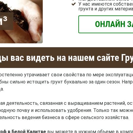
У нас имеются собстве
грунта и других матери
м³
ОНЛАЙН З
ы вас видеть на нашем сайте Гр
остепенно утрачивает свои свойства по мере эксплуатаци
ы сильно истощить грунт буквально за один сезон. Напри
а.
ая деятельность, связанная с выращиванием растений, 
одную почву и использовать удобрения. Только так мож
ельность ведения бизнеса в сфере сельского хозяйства.
орф в Белой Калитве
вы можете в нужном объеме в компа