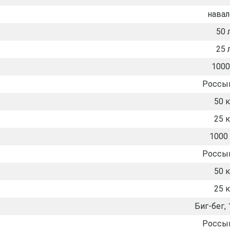
нава
50 
25 
1000
Россы
50 к
25 к
1000 
Россы
50 к
25 к
Биг-бег, 
Россы