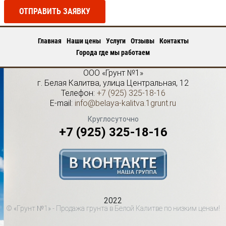
ОТПРАВИТЬ ЗАЯВКУ
Главная
Наши цены
Услуги
Отзывы
Контакты
Города где мы работаем
ООО «Грунт №1»
г.
Белая Калитва
,
улица Центральная, 12
Телефон:
+7 (925) 325-18-16
E-mail:
info@belaya-kalitva.1grunt.ru
Круглосуточно
+7 (925) 325-18-16
2022
© «Грунт №1» - Продажа грунта в Белой Калитве по низким ценам!