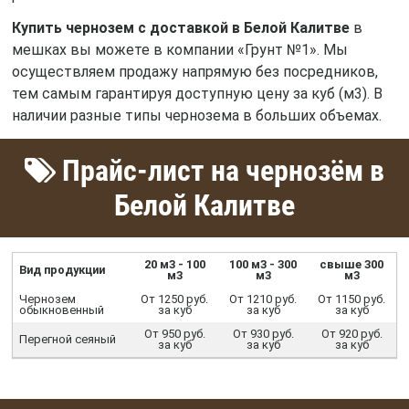
Купить чернозем с доставкой в Белой Калитве
в
мешках вы можете в компании «Грунт №1». Мы
осуществляем продажу напрямую без посредников,
тем самым гарантируя доступную цену за куб (м3). В
наличии разные типы чернозема в больших объемах.
Прайс-лист на чернозём в
Белой Калитве
20 м3 - 100
100 м3 - 300
свыше 300
Вид продукции
м3
м3
м3
Чернозем
От 1250 руб.
От 1210 руб.
От 1150 руб.
обыкновенный
за куб
за куб
за куб
От 950 руб.
От 930 руб.
От 920 руб.
Перегной сеяный
за куб
за куб
за куб