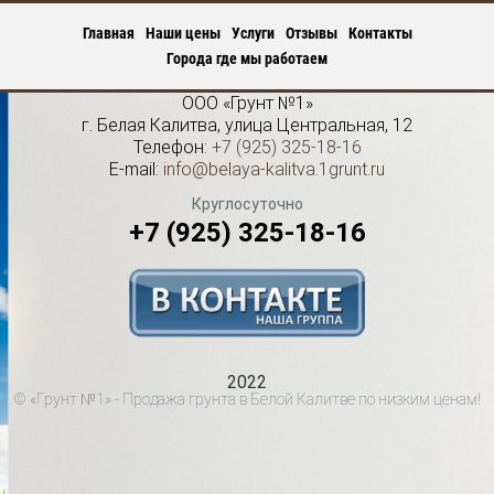
Главная
Наши цены
Услуги
Отзывы
Контакты
Города где мы работаем
ООО «Грунт №1»
г.
Белая Калитва
,
улица Центральная, 12
Телефон:
+7 (925) 325-18-16
E-mail:
info@belaya-kalitva.1grunt.ru
Круглосуточно
+7 (925) 325-18-16
2022
© «Грунт №1» - Продажа грунта в Белой Калитве по низким ценам!