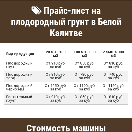
Прайс-лист на
плодородный грунт в Белой
Калитве
20 м3 - 100
100 м3 - 300
свыше 300
Вид продукции
м3
м3
м3
Плодородный
От 910 руб.
От 850 руб.
От 810 руб.
грунт
за куб
за куб
за куб
Плодородный
От 810 руб.
От 780 руб.
От 740 руб.
торф
за куб
за куб
за куб
Плодородный
От 1250 руб.
От 1190 руб.
От 1150 руб.
чернозем
за куб
за куб
за куб
Растительный
От 910 руб.
От 850 руб.
От 810 руб.
грунт
за куб
за куб
за куб
Стоимость машины