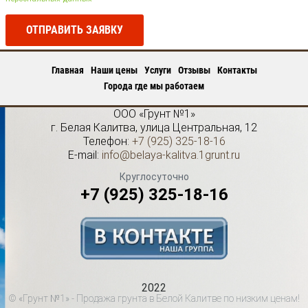
ОТПРАВИТЬ ЗАЯВКУ
Главная
Наши цены
Услуги
Отзывы
Контакты
Города где мы работаем
ООО «Грунт №1»
г.
Белая Калитва
,
улица Центральная, 12
Телефон:
+7 (925) 325-18-16
E-mail:
info@belaya-kalitva.1grunt.ru
Круглосуточно
+7 (925) 325-18-16
2022
© «Грунт №1» - Продажа грунта в Белой Калитве по низким ценам!