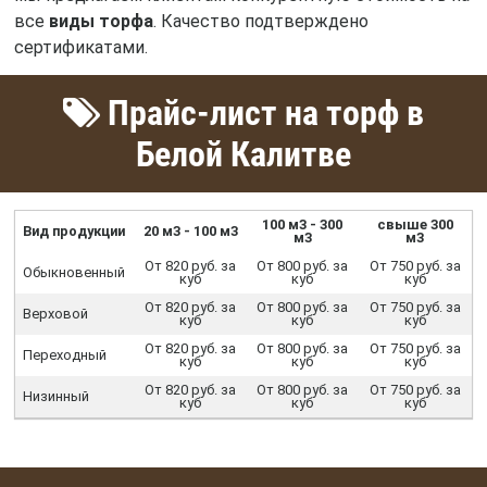
все
виды торфа
. Качество подтверждено
сертификатами.
Прайс-лист на торф в
Белой Калитве
100 м3 - 300
свыше 300
Вид продукции
20 м3 - 100 м3
м3
м3
От 820 руб. за
От 800 руб. за
От 750 руб. за
Обыкновенный
куб
куб
куб
От 820 руб. за
От 800 руб. за
От 750 руб. за
Верховой
куб
куб
куб
От 820 руб. за
От 800 руб. за
От 750 руб. за
Переходный
куб
куб
куб
От 820 руб. за
От 800 руб. за
От 750 руб. за
Низинный
куб
куб
куб