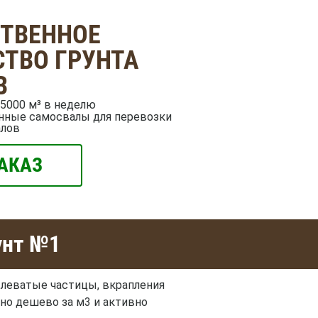
СТВЕННОЕ
ТВО ГРУНТА
В
5000 м³ в неделю
нные самосвалы для перевозки
алов
АКАЗ
унт №1
ылеватые частицы, вкрапления
чно дешево за м3 и активно