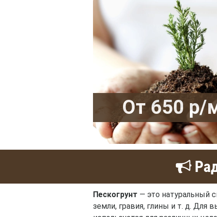
От 650 р/
Рад
Пескогрунт
— это натуральный с
земли, гравия, глины и т. д. Для