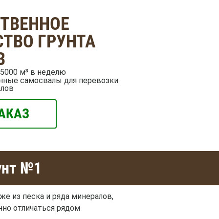
СТВЕННОЕ
ТВО ГРУНТА
В
5000 м³ в неделю
нные самосвалы для перевозки
алов
АКАЗ
унт №1
же из песка и ряда минералов,
нно отличаться рядом