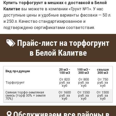
Купить торфогрунт в мешках с доставкой в Белой
Калитве
вы можете в компании «Грунт №1». У нас
доступные цены и удобные варианты фасовки — 50 л.
и 250 л. Качество стандартизированное и
подтверждено сертификатами соответствия.
Прайс-лист на торфогрунт
в Белой Калитве
20 м3 -
100 м3 -
свыше
Вид продукции
100 м3
300 м3
300 м3
От 820
От 800
От 750
Торфогрунт
руб. за
руб. за
руб. за
куб
куб
куб
Сеяная торфо-земляная
От 1600
От 1550
От 1500
смесь (торф 30% + земля
руб. за
руб. за
руб. за
70%)
куб
куб
куб
Обслуживаем все районы в