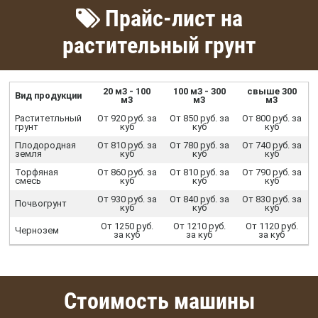
Прайс-лист на
растительный грунт
20 м3 - 100
100 м3 - 300
свыше 300
Вид продукции
м3
м3
м3
Раститетльный
От 920 руб. за
От 850 руб. за
От 800 руб. за
грунт
куб
куб
куб
Плодородная
От 810 руб. за
От 780 руб. за
От 740 руб. за
земля
куб
куб
куб
Торфяная
От 860 руб. за
От 810 руб. за
От 790 руб. за
смесь
куб
куб
куб
От 930 руб. за
От 840 руб. за
От 830 руб. за
Почвогрунт
куб
куб
куб
От 1250 руб.
От 1210 руб.
От 1120 руб.
Чернозем
за куб
за куб
за куб
Стоимость машины