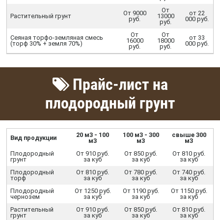
От
От 9000
от 22
Растительный грунт
13000
руб.
000 руб.
руб.
От
От
Сеяная торфо-земляная смесь
от 33
16000
18000
(торф 30% + земля 70%)
000 руб.
руб.
руб.
Прайс-лист на
плодородный грунт
20 м3 - 100
100 м3 - 300
свыше 300
Вид продукции
м3
м3
м3
Плодородный
От 910 руб.
От 850 руб.
От 810 руб.
грунт
за куб
за куб
за куб
Плодородный
От 810 руб.
От 780 руб.
От 740 руб.
торф
за куб
за куб
за куб
Плодородный
От 1250 руб.
От 1190 руб.
От 1150 руб.
чернозем
за куб
за куб
за куб
Растительный
От 910 руб.
От 850 руб.
От 810 руб.
грунт
за куб
за куб
за куб