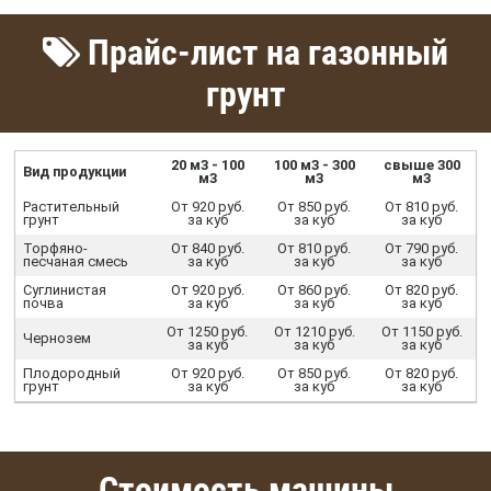
Прайс-лист на газонный
грунт
20 м3 - 100
100 м3 - 300
свыше 300
Вид продукции
м3
м3
м3
Растительный
От 920 руб.
От 850 руб.
От 810 руб.
грунт
за куб
за куб
за куб
Торфяно-
От 840 руб.
От 810 руб.
От 790 руб.
песчаная смесь
за куб
за куб
за куб
Суглинистая
От 920 руб.
От 860 руб.
От 820 руб.
почва
за куб
за куб
за куб
От 1250 руб.
От 1210 руб.
От 1150 руб.
Чернозем
за куб
за куб
за куб
Плодородный
От 920 руб.
От 850 руб.
От 820 руб.
грунт
за куб
за куб
за куб
Стоимость машины