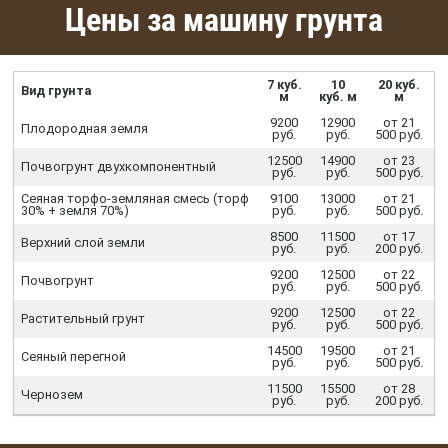
Цены за машину грунта
7 куб.
10
20 куб.
Вид грунта
м
куб. м
м
9200
12900
от 21
Плодородная земля
руб.
руб.
500 руб.
12500
14900
от 23
Почвогрунт двухкомпонентный
руб.
руб.
500 руб.
Сеяная торфо-земляная смесь (торф
9100
13000
от 21
30% + земля 70%)
руб.
руб.
500 руб.
8500
11500
от 17
Верхний слой земли
руб.
руб.
200 руб.
9200
12500
от 22
Почвогрунт
руб.
руб.
500 руб.
9200
12500
от 22
Растительный грунт
руб.
руб.
500 руб.
14500
19500
от 21
Сеяный перегной
руб.
руб.
500 руб.
11500
15500
от 28
Чернозем
руб.
руб.
200 руб.