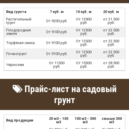
Вид грунта
7 куб. м
10 куб. м
20 куб. м
Растительный
От 12900
от 21 500
От 9200 руб.
грунт
руб.
руб.
Плодородная
От 12500
от 22 500
От 9100 руб.
земля
руб.
руб.
От 12500
от 22 500
Торфяная смесь
От 9100 руб.
руб.
руб.
От 12500
от 22 500
Почвогрунт
От 9100 руб.
руб.
руб.
От 11500
От 15500
от 28 500
Чернозем
руб.
руб.
руб.
Прайс-лист на садовый
грунт
20 м3 - 100
100 м3 - 300
свыше 300
Вид продукции
м3
м3
м3