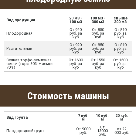
20 м3 -
100 м3 -
свыше
Вид продукции
100 м3
300 м3
300 м3
От 920
От 850
От 810
Плодородная
руб. за
руб. за
руб. за
куб
куб
куб
От 920
От 850
От 810
Растительная
руб. за
руб. за
руб. за
куб
куб
куб
Сеяная торфо-земляная
От 1600
От 1550
От 1500
смесь (торф 30% + земля
руб. за
руб. за
руб. за
70%)
куб
куб
куб
Стоимость машины
7 куб.
10 куб.
20 куб.
Вид грунта
м
м
м
От
От 9000
от 22
Плодородный грунт
13000
руб.
000 руб.
руб.