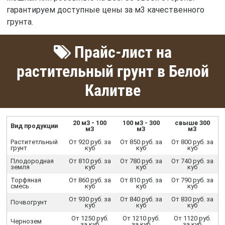
гарантируем доступные цены за м3 качественного
грунта.
Прайс-лист на
растительный грунт в Белой
Калитве
20 м3 - 100
100 м3 - 300
свыше 300
Вид продукции
м3
м3
м3
Раститетльный
От 920 руб. за
От 850 руб. за
От 800 руб. за
грунт
куб
куб
куб
Плодородная
От 810 руб. за
От 780 руб. за
От 740 руб. за
земля
куб
куб
куб
Торфяная
От 860 руб. за
От 810 руб. за
От 790 руб. за
смесь
куб
куб
куб
От 930 руб. за
От 840 руб. за
От 830 руб. за
Почвогрунт
куб
куб
куб
От 1250 руб.
От 1210 руб.
От 1120 руб.
Чернозем
за куб
за куб
за куб